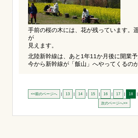
手前の桜の木には、花が残っています。
が
見えます。
北陸新幹線は、あと1年11か月後に開業
今から新幹線が「飯山」へやってくるの
<<前のページへ
|
13
|
14
|
15
|
16
|
17
|
18
次のページへ>>