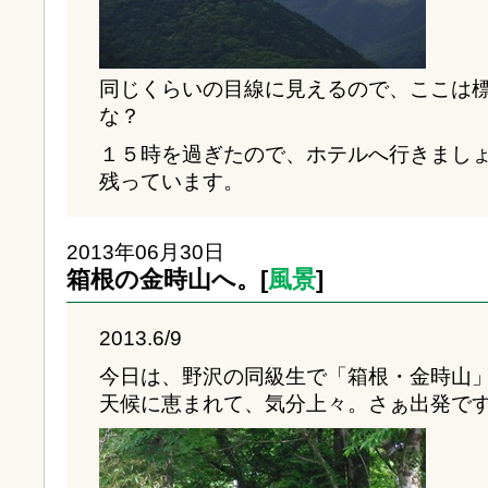
同じくらいの目線に見えるので、ここは標高
な？
１５時を過ぎたので、ホテルへ行きまし
残っています。
2013年06月30日
箱根の金時山へ。[
風景
]
2013.6/9
今日は、野沢の同級生で「箱根・金時山
天候に恵まれて、気分上々。さぁ出発で