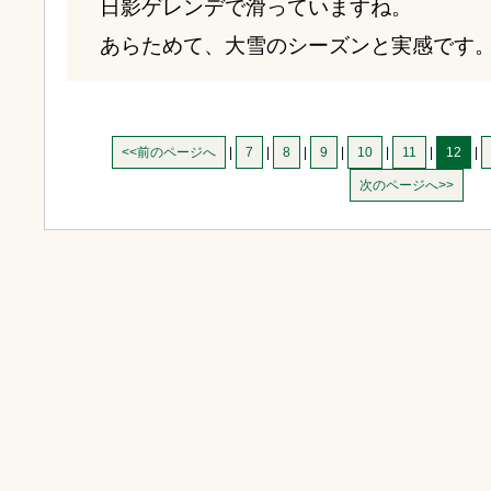
日影ゲレンデで滑っていますね。
あらためて、大雪のシーズンと実感です
<<前のページへ
|
7
|
8
|
9
|
10
|
11
|
12
|
次のページへ>>